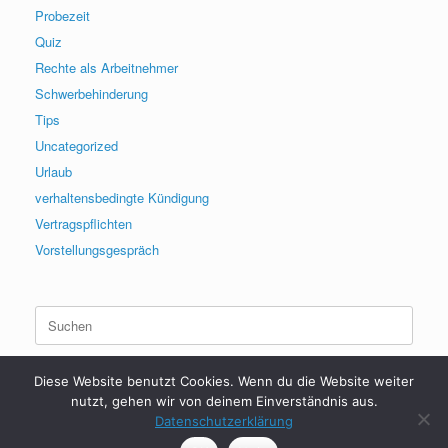
Probezeit
Quiz
Rechte als Arbeitnehmer
Schwerbehinderung
Tips
Uncategorized
Urlaub
verhaltensbedingte Kündigung
Vertragspflichten
Vorstellungsgespräch
Suchen
nach:
Diese Website benutzt Cookies. Wenn du die Website weiter
nutzt, gehen wir von deinem Einverständnis aus.
Datenschutzerklärung
2017 - 2026 | HerrDenis | Arbeitsrecht