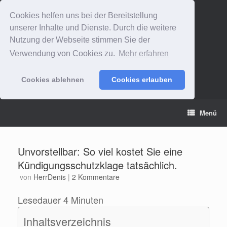
Cookies helfen uns bei der Bereitstellung
unserer Inhalte und Dienste. Durch die weitere
Nutzung der Webseite stimmen Sie der
Verwendung von Cookies zu.
Mehr erfahren
Cookies ablehnen
Cookies erlauben
Zum
Menü
Inhalt
springen
Unvorstellbar: So viel kostet Sie eine
Kündigungsschutzklage tatsächlich.
von
HerrDenis
|
2 Kommentare
Lesedauer
4
Minuten
Inhaltsverzeichnis