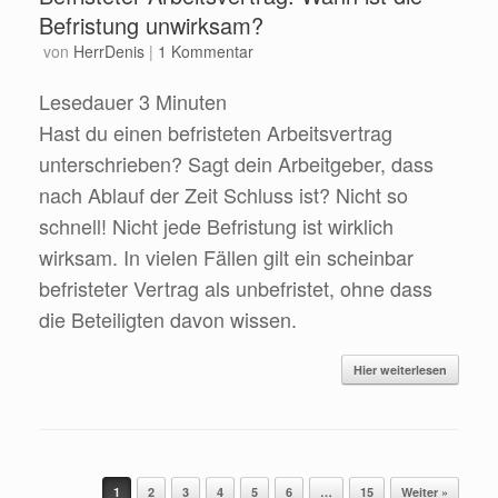
Befristung unwirksam?
von
HerrDenis
|
1 Kommentar
Lesedauer
3
Minuten
Hast du einen befristeten Arbeitsvertrag
unterschrieben? Sagt dein Arbeitgeber, dass
nach Ablauf der Zeit Schluss ist? Nicht so
schnell! Nicht jede Befristung ist wirklich
wirksam. In vielen Fällen gilt ein scheinbar
befristeter Vertrag als unbefristet, ohne dass
die Beteiligten davon wissen.
Hier weiterlesen
Beitragsnavigation
1
2
3
4
5
6
…
15
Weiter »