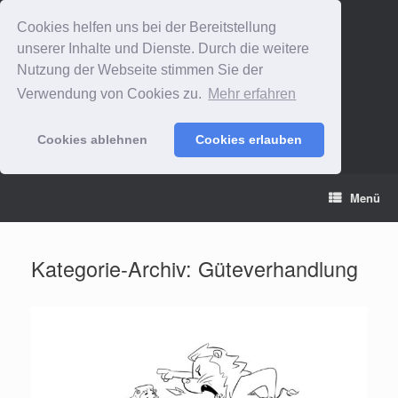
Cookies helfen uns bei der Bereitstellung
unserer Inhalte und Dienste. Durch die weitere
Nutzung der Webseite stimmen Sie der
Verwendung von Cookies zu.
Mehr erfahren
Cookies ablehnen
Cookies erlauben
Zum
Menü
Inhalt
springen
Kategorie-Archiv:
Güteverhandlung