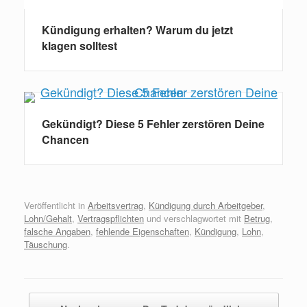
Kündigung erhalten? Warum du jetzt
klagen solltest
Gekündigt? Diese 5 Fehler zerstören Deine
Chancen
Veröffentlicht in
Arbeitsvertrag
,
Kündigung durch Arbeitgeber
,
Lohn/Gehalt
,
Vertragspflichten
und verschlagwortet mit
Betrug
,
falsche Angaben
,
fehlende Eigenschaften
,
Kündigung
,
Lohn
,
Täuschung
.
Beitragsnavigation