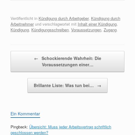
Veröffentlicht in
Kündigung durch Arbeitgeber
,
Kündigung durch
Arbeitnehmer
und verschlagwortet mit
Inhalt einer Kündigung
,
Kündigung
,
Kündigungsschreiben
,
Voraussetzungen
,
Zugang
.
Beitragsnavigation
←
Schockierende Wahrheit: Die
Voraussetzungen einer…
Brillante Liste: Was tun bei…
→
Ein Kommentar
Pingback:
Übersicht: Muss jeder Arbeitsvertrag schriftlich
geschlossen werden?