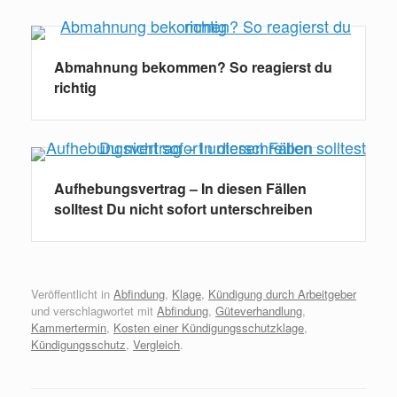
Abmahnung bekommen? So reagierst du
richtig
Aufhebungsvertrag – In diesen Fällen
solltest Du nicht sofort unterschreiben
Veröffentlicht in
Abfindung
,
Klage
,
Kündigung durch Arbeitgeber
und verschlagwortet mit
Abfindung
,
Güteverhandlung
,
Kammertermin
,
Kosten einer Kündigungsschutzklage
,
Kündigungsschutz
,
Vergleich
.