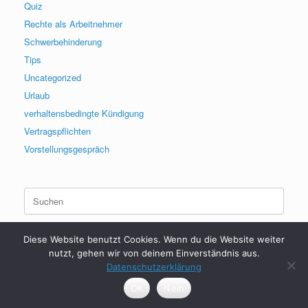
Quiz
Rechte als Arbeitnehmer
Schwerbehinderung
Tips
Uncategorized
Urlaub
verhaltensbedingte Kündigung
Vertragspflichten
Vorstellungsgespräch
Suchen
nach:
Diese Website benutzt Cookies. Wenn du die Website weiter
nutzt, gehen wir von deinem Einverständnis aus.
Datenschutzerklärung
2017 - 2026 | HerrDenis | Arbeitsrecht
OK
Nein